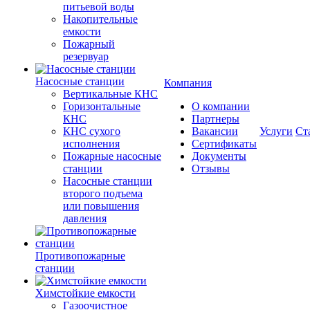
питьевой воды
Накопительные
емкости
Пожарный
резервуар
Насосные станции
Компания
Вертикальные КНС
Горизонтальные
О компании
КНС
Партнеры
КНС сухого
Вакансии
Услуги
Ст
исполнения
Сертификаты
Пожарные насосные
Документы
станции
Отзывы
Насосные cтанции
второго подъема
или повышения
давления
Противопожарные
станции
Химстойкие емкости
Газоочистное