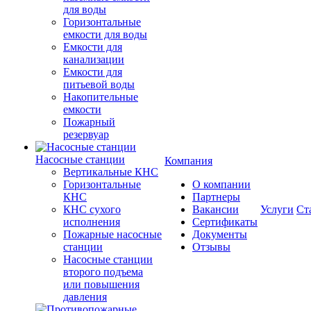
для воды
Горизонтальные
емкости для воды
Емкости для
канализации
Емкости для
питьевой воды
Накопительные
емкости
Пожарный
резервуар
Насосные станции
Компания
Вертикальные КНС
Горизонтальные
О компании
КНС
Партнеры
КНС сухого
Вакансии
Услуги
Ст
исполнения
Сертификаты
Пожарные насосные
Документы
станции
Отзывы
Насосные cтанции
второго подъема
или повышения
давления