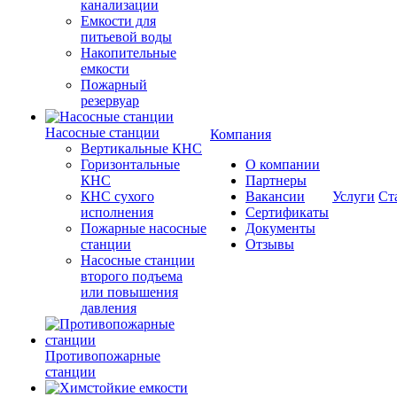
канализации
Емкости для
питьевой воды
Накопительные
емкости
Пожарный
резервуар
Насосные станции
Компания
Вертикальные КНС
Горизонтальные
О компании
КНС
Партнеры
КНС сухого
Вакансии
Услуги
Ст
исполнения
Сертификаты
Пожарные насосные
Документы
станции
Отзывы
Насосные cтанции
второго подъема
или повышения
давления
Противопожарные
станции