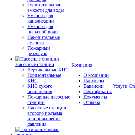
Горизонтальные
емкости для воды
Емкости для
канализации
Емкости для
питьевой воды
Накопительные
емкости
Пожарный
резервуар
Насосные станции
Компания
Вертикальные КНС
Горизонтальные
О компании
КНС
Партнеры
КНС сухого
Вакансии
Услуги
Ст
исполнения
Сертификаты
Пожарные насосные
Документы
станции
Отзывы
Насосные cтанции
второго подъема
или повышения
давления