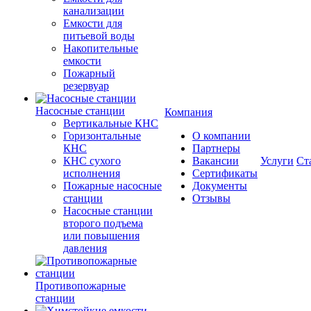
канализации
Емкости для
питьевой воды
Накопительные
емкости
Пожарный
резервуар
Насосные станции
Компания
Вертикальные КНС
Горизонтальные
О компании
КНС
Партнеры
КНС сухого
Вакансии
Услуги
Ст
исполнения
Сертификаты
Пожарные насосные
Документы
станции
Отзывы
Насосные cтанции
второго подъема
или повышения
давления
Противопожарные
станции