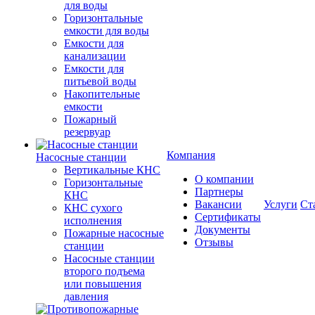
для воды
Горизонтальные
емкости для воды
Емкости для
канализации
Емкости для
питьевой воды
Накопительные
емкости
Пожарный
резервуар
Компания
Насосные станции
Вертикальные КНС
О компании
Горизонтальные
Партнеры
КНС
Вакансии
Услуги
Ст
КНС сухого
Сертификаты
исполнения
Документы
Пожарные насосные
Отзывы
станции
Насосные cтанции
второго подъема
или повышения
давления